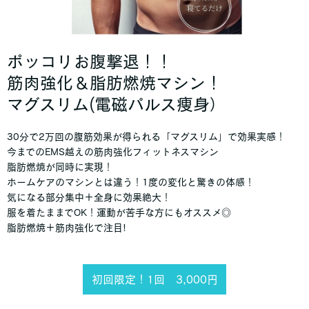
ポッコリお腹撃退！！
筋肉強化＆脂肪燃焼マシン！
マグスリム(電磁パルス痩身）
30分で2万回の腹筋効果が得られる「マグスリム」で効果実感！
今までのEMS越えの筋肉強化フィットネスマシン
脂肪燃焼が同時に実現！
ホームケアのマシンとは違う！1度の変化と驚きの体感！
気になる部分集中＋全身に効果絶大！
服を着たままでOK！運動が苦手な方にもオススメ◎
脂肪燃焼＋筋肉強化で注目!
初回限定！1回 3,000円