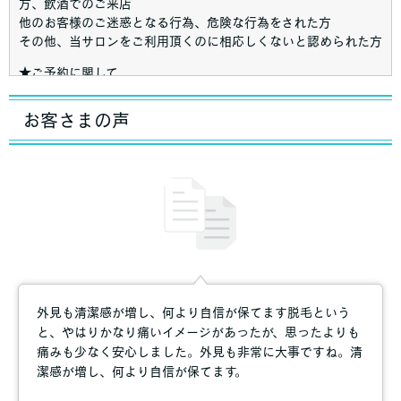
方、飲酒でのご来店
他のお客様のご迷惑となる行為、危険な行為をされた方
その他、当サロンをご利用頂くのに相応しくないと認められた方
★ご予約に関して
当サロンは、完全予約制となっておりますので、あらかじめお電
お客さまの声
話もしくはご来店されてご予約頂きますようお願い致します。
なお、お部屋の空き状況により、当日のご予約、ご利用も可能で
す。
予約のキャンセルや変更は前日の１８：００までにご連絡をお願
い致します。
お客様のご都合により当日キャンセルを２回された場合、又は無
断キャンセルは予定していた技術を行ったものとみなします。あ
らかじめご了承ください。
★ご予約当日に関して
外見も清潔感が増し、何より自信が保てます脱毛という
ご予約の時間に遅れた場合、技術を短縮させて頂く場合もござい
と、やはりかなり痛いイメージがあったが、思ったよりも
ますのでご了承ください。
痛みも少なく安心しました。外見も非常に大事ですね。清
事前に簡単なアンケートとカウンセリングをさせて頂きます。ご
潔感が増し、何より自信が保てます。
不明な点はご相談ください。
カウンセリング後、事故を防ぐため、エステティシャンの判断に