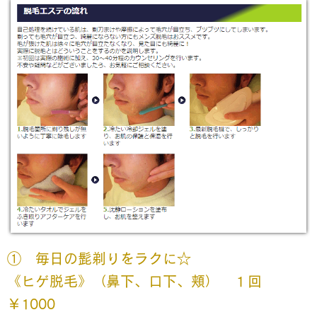
①
毎日の髭剃りをラクに☆
《ヒゲ脱毛》（鼻下、口下、頬） １回
￥1000