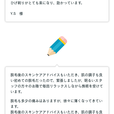
よってはお客様のご希望の施術内容をお受け出来ない場合もござ
ひげ剃りがとても楽になり、助かっています。
いますので、ご了承ください。
Y.S 様
★サロン内での注意事項
お客様に心地よく技術を受けて頂くために、以下についてご協力
賜りますようお願い致します。
禁煙にご協力ください。
お静かにお過ごしください。
携帯電話はマナーモードでお願い致します。
技術中、体調を崩されるようなことがありましたらエステティシ
ャンにお申し付けください。
脱毛後のスキンケアアドバイスもいただき、肌の調子も良
い初めての脱毛だったので、緊張しましたが、明るいスタ
ッフの方々のお陰で毎回リラックスしながら施術を受けて
います。
脱毛も多少の痛みはありますが、徐々に薄くなってきてい
ます。
脱毛後のスキンケアアドバイスもいただき、肌の調子も良